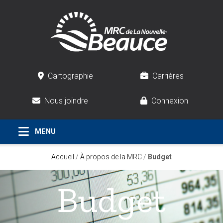
Cartographie
Carrières
Nous joindre
Connexion
Accueil
/
À propos de la MRC
/
Budget
Budget