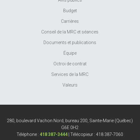
Avis publics
Budget
Carrières
Conseil de la MRC et séances
Documents et publications
Équipe
Octroi de contrat
Services de la MRC
Valeurs
280, boulevard Vachon Nord, bureau 200, Sainte-Marie (Québec)
G6E 0H2
Téléphone :
418 387-3444
| Télécopieur : 418 387-7060