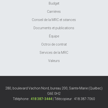
Budget
Carrières
Conseil de la MRC et séances
Documents et publications
Équipe
Octroi de contrat
Services de la MRC
Valeurs
280, boulevard Vachon Nord, bureau 200, Sainte-Marie (Québec)
G6E 0H2
Téléphone :
418 387-3444
| Télécopieur : 418 387-7060