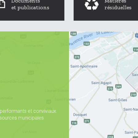
Documents
Matières
et publications
résiduelles
 performants et conviviaux.
essources municipales