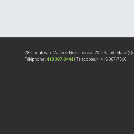
280, boulevard Vachon Nord, bureau 200, Sainte-Marie (
Téléphone :
418 387-3444
| Télécopieur : 418 387-7060