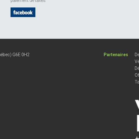
paiement de taxes
Québec) G6E 0H2
Partenaires
De
Vé
D
Of
Ta