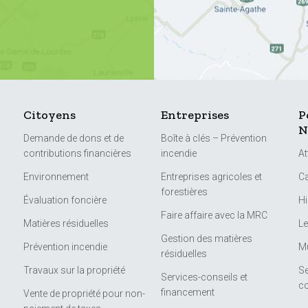
Citoyens
Entreprises
P
N
Demande de dons et de
Boîte à clés – Prévention
contributions financières
incendie
At
Environnement
Entreprises agricoles et
Ca
forestières
Évaluation foncière
Hi
Faire affaire avec la MRC
Matières résiduelles
Le
Gestion des matières
Prévention incendie
Mu
résiduelles
Travaux sur la propriété
Se
Services-conseils et
c
financement
Vente de propriété pour non-