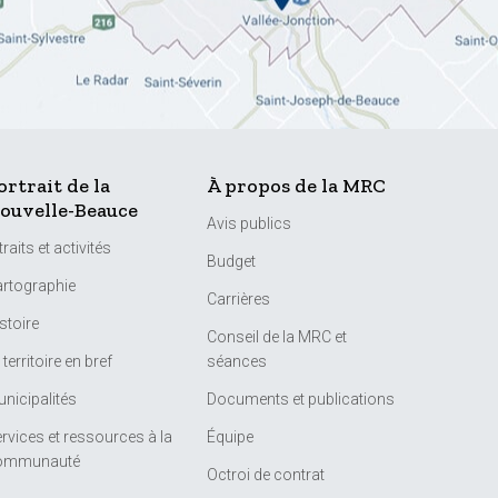
ortrait de la
À propos de la MRC
ouvelle-Beauce
Avis publics
traits et activités
Budget
rtographie
Carrières
stoire
Conseil de la MRC et
 territoire en bref
séances
nicipalités
Documents et publications
rvices et ressources à la
Équipe
ommunauté
Octroi de contrat