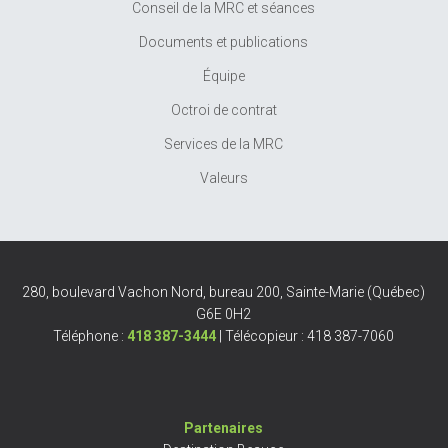
Conseil de la MRC et séances
Documents et publications
Équipe
Octroi de contrat
Services de la MRC
Valeurs
280, boulevard Vachon Nord, bureau 200, Sainte-Marie (Québec)
G6E 0H2
Téléphone :
418 387-3444
| Télécopieur : 418 387-7060
Partenaires