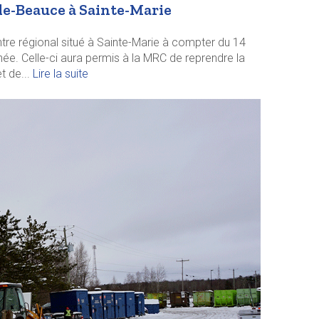
le-Beauce à Sainte-Marie
e régional situé à Sainte-Marie à compter du 14
nnée. Celle-ci aura permis à la MRC de reprendre la
t de...
Lire la suite