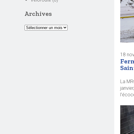
Archives
18 no
Ferm
Sain
La MRC
janvie
l’écoc