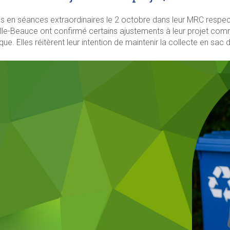
s en séances extraordinaires le 2 octobre dans leur MRC respec
le-Beauce ont confirmé certains ajustements à leur projet comm
que. Elles réitèrent leur intention de maintenir la collecte en sa