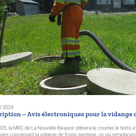
il 2024
ription – Avis électroniques pour la vidange 
25, la MRC de La Nouvelle-Beauce utilisera le courriel, le texto
es concernant la vidange de fosse septique, ce qui remplacera 