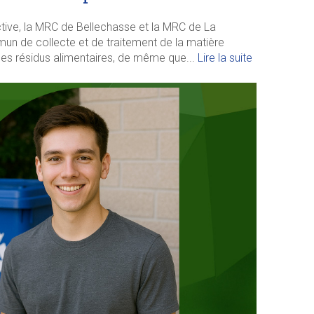
tive, la MRC de Bellechasse et la MRC de La
un de collecte et de traitement de la matière
c des résidus alimentaires, de même que...
Lire la suite