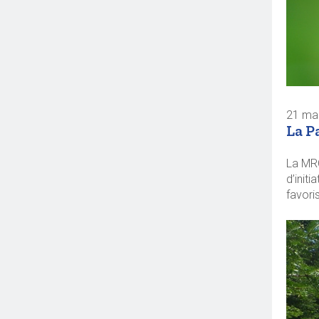
21 ma
La P
La MRC
d’initi
favori