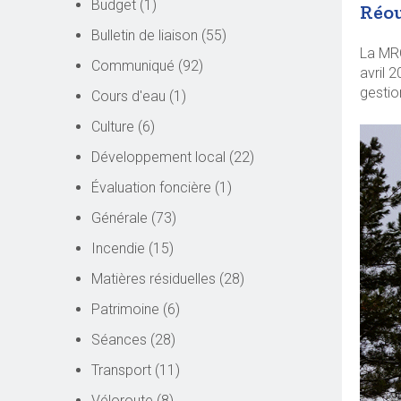
Budget
(1)
Réou
Bulletin de liaison
(55)
La MRC
Communiqué
(92)
avril 
gestio
Cours d'eau
(1)
Culture
(6)
Développement local
(22)
Évaluation foncière
(1)
Générale
(73)
Incendie
(15)
Matières résiduelles
(28)
Patrimoine
(6)
Séances
(28)
Transport
(11)
Véloroute
(8)