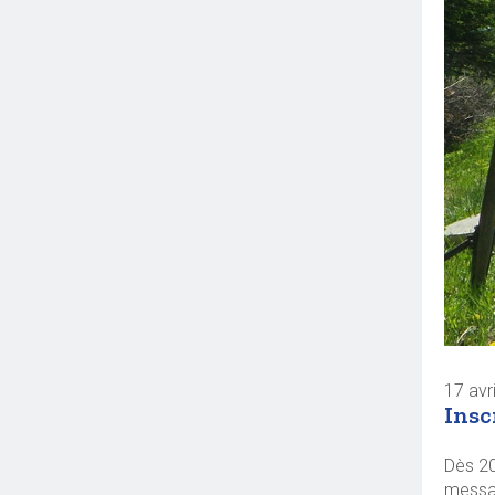
17 avr
Insc
Dès 20
messag