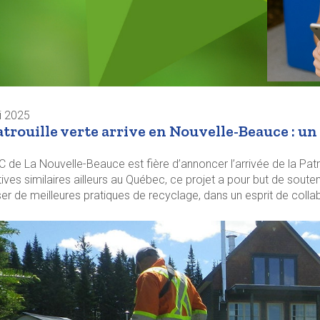
i 2025
atrouille verte arrive en Nouvelle-Beauce : u
 de La Nouvelle-Beauce est fière d’annoncer l’arrivée de la Patroui
atives similaires ailleurs au Québec, ce projet a pour but de souten
ser de meilleures pratiques de recyclage, dans un esprit de collab