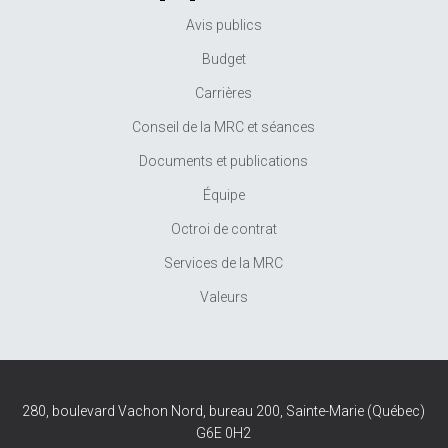
Avis publics
Budget
Carrières
Conseil de la MRC et séances
Documents et publications
Équipe
Octroi de contrat
Services de la MRC
Valeurs
280, boulevard Vachon Nord, bureau 200, Sainte-Marie (Québec)
G6E 0H2