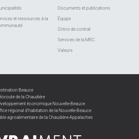
nicipalités
Documents et publications
rvices et ressources à la
Équipe
ommunauté
Octroi de contrat
Services de la MRC
Valeurs
stination Beauce
loroute de la Chaudière
éveloppement économique Nouvelle-Beauce
fice régional d’habitation de la Nouvelle-Beauce
ble agroalimentaire de la Chaudière-Appalaches