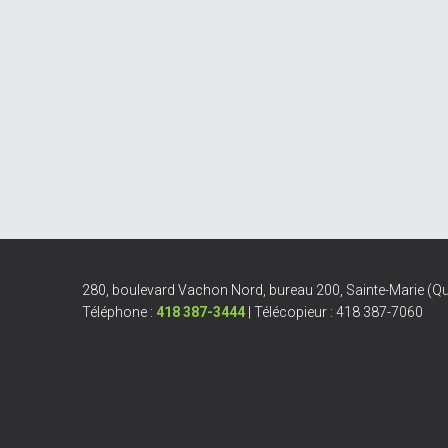
280, boulevard Vachon Nord, bureau 200, Sainte-Marie (
Téléphone :
418 387-3444
| Télécopieur : 418 387-7060