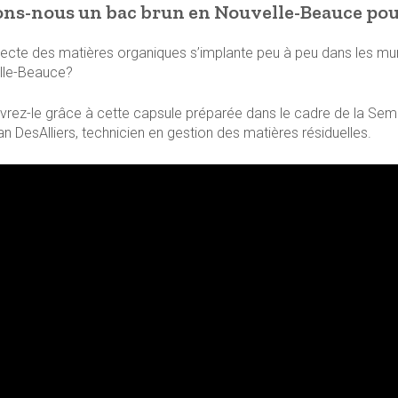
ns-nous un bac brun en Nouvelle-Beauce pou
lecte des matières organiques s’implante peu à peu dans les muni
lle-Beauce?
rez-le grâce à cette capsule préparée dans le cadre de la Sema
ian DesAlliers, technicien en gestion des matières résiduelles.