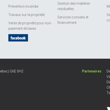
Gestion des matières
Prévention incendie
Mu
résiduelles
Travaux sur la propriété
Se
Services-conseils et
c
financement
Vente de propriété pour non-
paiement de taxes
Québec) G6E 0H2
Partenaires
De
Vé
D
Of
Ta