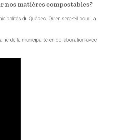
r nos matières compostables?
cipalités du Québec. Qu’en sera-t-il pour La
ine de la municipalité en collaboration avec