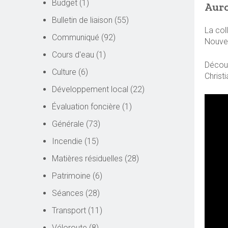
Budget
(1)
Auro
Bulletin de liaison
(55)
La col
Communiqué
(92)
Nouve
Cours d'eau
(1)
Découv
Culture
(6)
Christ
Développement local
(22)
Évaluation foncière
(1)
Générale
(73)
Incendie
(15)
Matières résiduelles
(28)
Patrimoine
(6)
Séances
(28)
Transport
(11)
Véloroute
(8)