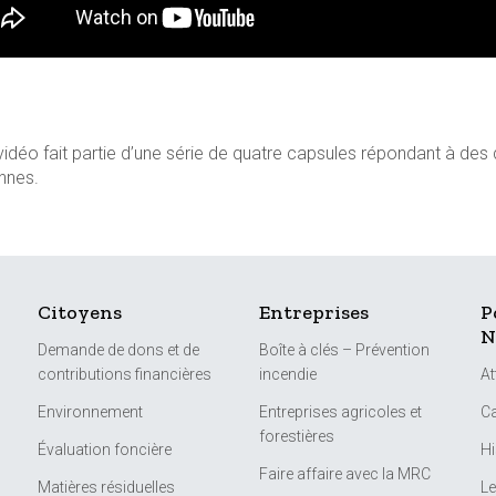
vidéo fait partie d’une série de quatre capsules répondant à d
nnes.
Citoyens
Entreprises
P
N
Demande de dons et de
Boîte à clés – Prévention
contributions financières
incendie
At
Environnement
Entreprises agricoles et
Ca
forestières
Évaluation foncière
Hi
Faire affaire avec la MRC
Matières résiduelles
Le