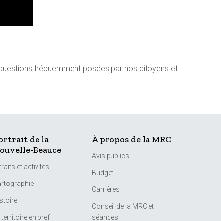
es questions fréquemment posées par nos citoyens et
ortrait de la
À propos de la MRC
ouvelle-Beauce
Avis publics
traits et activités
Budget
rtographie
Carrières
stoire
Conseil de la MRC et
 territoire en bref
séances