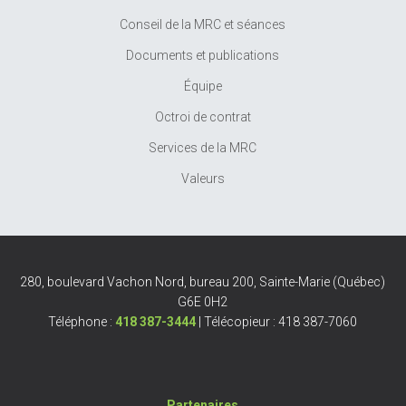
Conseil de la MRC et séances
Documents et publications
Équipe
Octroi de contrat
Services de la MRC
Valeurs
280, boulevard Vachon Nord, bureau 200, Sainte-Marie (Québec)
G6E 0H2
Téléphone :
418 387-3444
| Télécopieur : 418 387-7060
Partenaires