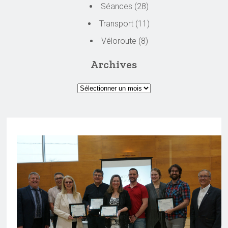
Séances
(28)
Transport
(11)
Véloroute
(8)
Archives