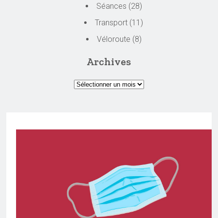
Séances
(28)
Transport
(11)
Véloroute
(8)
Archives