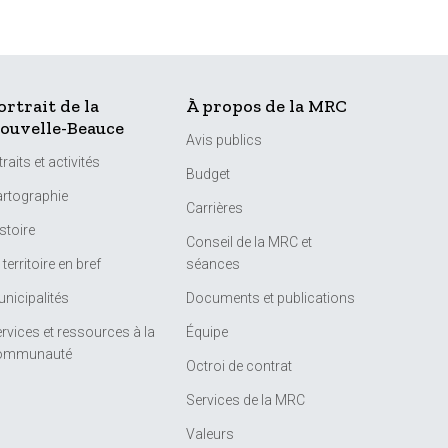
ortrait de la
À propos de la MRC
ouvelle-Beauce
Avis publics
traits et activités
Budget
rtographie
Carrières
stoire
Conseil de la MRC et
 territoire en bref
séances
nicipalités
Documents et publications
rvices et ressources à la
Équipe
ommunauté
Octroi de contrat
Services de la MRC
Valeurs