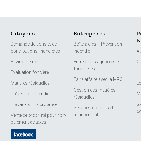
Citoyens
Entreprises
P
N
Demande de dons et de
Boîte à clés – Prévention
contributions financières
incendie
At
Environnement
Entreprises agricoles et
Ca
forestières
Évaluation foncière
Hi
Faire affaire avec la MRC
Matières résiduelles
Le
Gestion des matières
Prévention incendie
Mu
résiduelles
Travaux sur la propriété
Se
Services-conseils et
c
financement
Vente de propriété pour non-
paiement de taxes