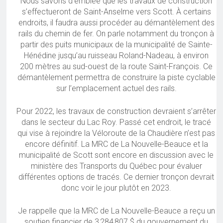
Nous savons d’emblée que les travaux de construction
s’effectueront de Saint-Anselme vers Scott. À certains
endroits, il faudra aussi procéder au démantèlement des
rails du chemin de fer. On parle notamment du tronçon à
partir des puits municipaux de la municipalité de Sainte-
Hénédine jusqu’au ruisseau Roland-Nadeau, à environ
200 mètres au sud-ouest de la route Saint-François. Ce
démantèlement permettra de construire la piste cyclable
sur l’emplacement actuel des rails.
Pour 2022, les travaux de construction devraient s’arrêter
dans le secteur du Lac Roy. Passé cet endroit, le tracé
qui vise à rejoindre la Véloroute de la Chaudière n’est pas
encore définitif. La MRC de La Nouvelle-Beauce et la
municipalité de Scott sont encore en discussion avec le
ministère des Transports du Québec pour évaluer
différentes options de tracés. Ce dernier tronçon devrait
donc voir le jour plutôt en 2023.
Je rappelle que la MRC de La Nouvelle-Beauce a reçu un
soutien financier de 3 284 807 $ du gouvernement du