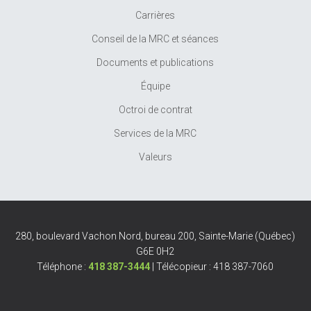
Carrières
Conseil de la MRC et séances
Documents et publications
Équipe
Octroi de contrat
Services de la MRC
Valeurs
280, boulevard Vachon Nord, bureau 200, Sainte-Marie (Québec)
G6E 0H2
Téléphone :
418 387-3444
| Télécopieur : 418 387-7060