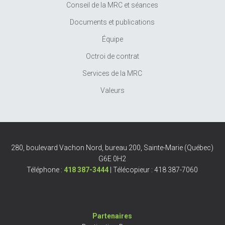
Conseil de la MRC et séances
Documents et publications
Équipe
Octroi de contrat
Services de la MRC
Valeurs
280, boulevard Vachon Nord, bureau 200, Sainte-Marie (Québec)
G6E 0H2
Téléphone :
418 387-3444
| Télécopieur : 418 387-7060
Partenaires