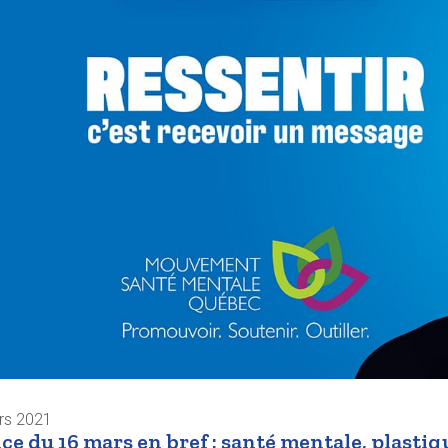
rs 2021
ce du 16 mars en bref : santé mentale, plastiq