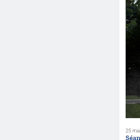
25 ma
Séan