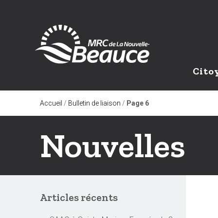
Cito
Accueil
/
Bulletin de liaison
/
Page 6
Nouvelles
Articles récents