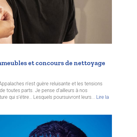
’immeubles et concours de nettoyage
ppalaches n’est guère reluisante et les tensions
de toutes parts. Je pense d’ailleurs à nos
e qui s’étire… Lesquels poursuivront leurs...
Lire la