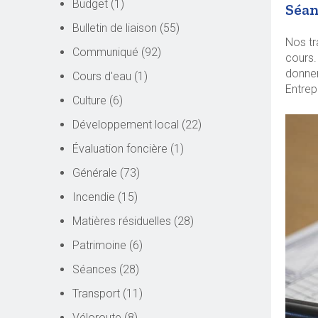
Budget
(1)
Séan
Bulletin de liaison
(55)
Nos tr
Communiqué
(92)
cours.
donner
Cours d'eau
(1)
Entrep
Culture
(6)
Développement local
(22)
Évaluation foncière
(1)
Générale
(73)
Incendie
(15)
Matières résiduelles
(28)
Patrimoine
(6)
Séances
(28)
Transport
(11)
Véloroute
(8)