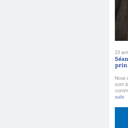
23 avr
Séan
prin
Nous d
sont d
commer
suite