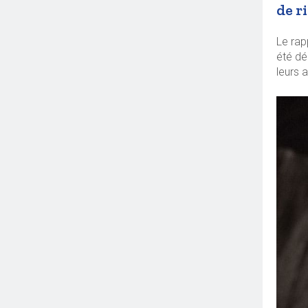
de r
Le rap
été dé
leurs 