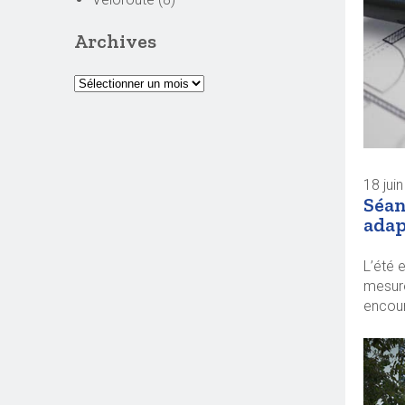
Archives
18 jui
Séan
adap
L’été 
mesure
encour