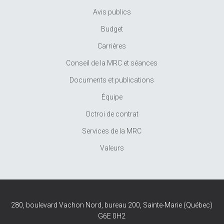
Avis publics
Budget
Carrières
Conseil de la MRC et séances
Documents et publications
Équipe
Octroi de contrat
Services de la MRC
Valeurs
280, boulevard Vachon Nord, bureau 200, Sainte-Marie (Québec)
G6E 0H2